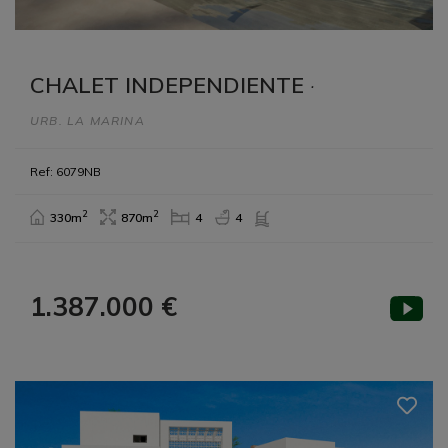
CHALET INDEPENDIENTE
·
URB. LA MARINA
Ref: 6079NB
2
2
330m
870m
4
4
1.387.000 €