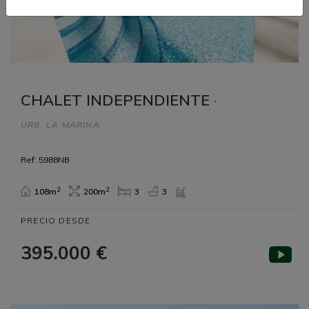
CHALET INDEPENDIENTE
·
URB. LA MARINA
Ref: 5988NB
2
2
108m
200m
3
3
PRECIO DESDE
395.000 €