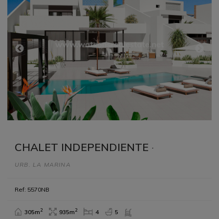
CHALET INDEPENDIENTE
·
URB. LA MARINA
Ref: 5570NB
2
2
305m
935m
4
5