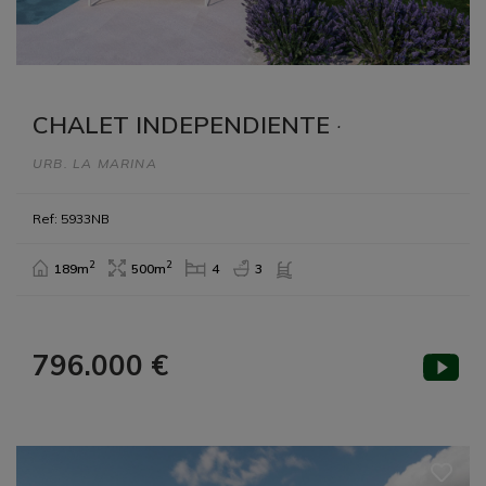
CHALET INDEPENDIENTE
·
URB. LA MARINA
Ref: 5933NB
2
2
189m
500m
4
3
796.000 €