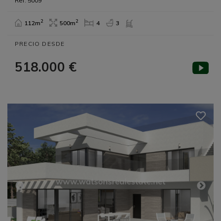
Ref: 5009
2
2
112m
500m
4
3
PRECIO DESDE
518.000 €