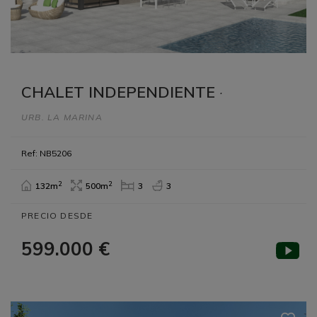
CHALET INDEPENDIENTE
·
URB. LA MARINA
Ref: NB5206
2
2
132m
500m
3
3
PRECIO DESDE
599.000 €