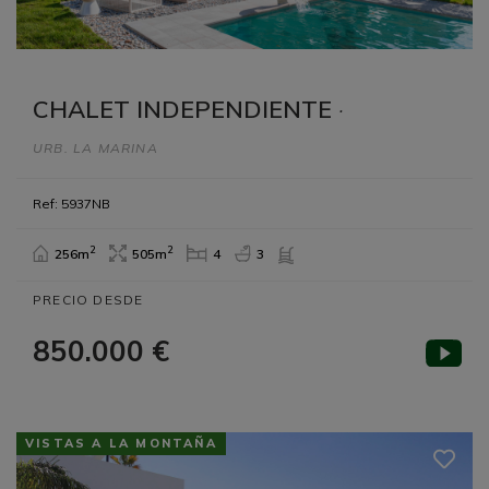
CHALET INDEPENDIENTE
·
URB. LA MARINA
Ref: 5937NB
2
2
256m
505m
4
3
PRECIO DESDE
850.000 €
VISTAS A LA MONTAÑA