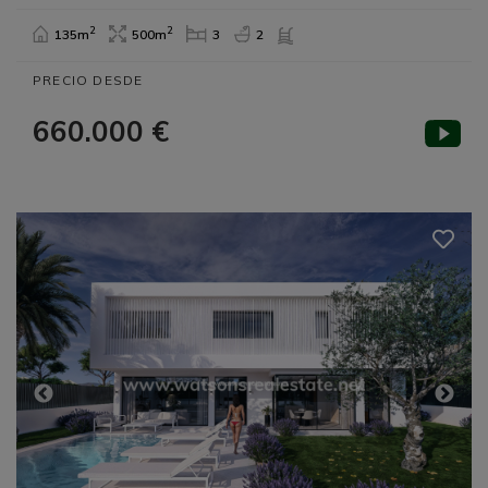
2
2
135m
500m
3
2
PRECIO DESDE
660.000 €