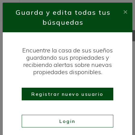
×
Guarda y edita todas tus
búsquedas
Propiedades modernas en
venta en La Marina con
Encuentre la casa de sus sueños
piscina
guardando sus propiedades y
recibiendo alertas sobre nuevas
propiedades disponibles.
ORIENTACIÓN SUR
¡RECIÉN LANZADO!
Registrar nuevo usuario
Login