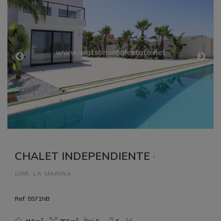
CHALET INDEPENDIENTE
·
URB. LA MARINA
Ref: 5571NB
2
2