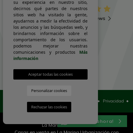
su experiencia en nuestro sitio,
decirnos qué partes de nuestros
sitios web ha visitado la gente,
ayudarnos a medir la efectividad de
los anuncios y las búsquedas web, y
brindarnos información sobre el
comportamiento de los usuarios.
podemos mejorar nuestras
comunicaciones y productos
Más
información
A.E.G.A.I No:1797
Aceptar todas las cookies
Personalizar cookies
© 2026 Watsons Real Estate ●
Nota legal
●
Privacidad
●
Rechazar las cookies
Cookies
●
Mapa Web
¡Chatea ahora!
La Marina inmobiliaria
Casas en venta en La Marina Urbanización con