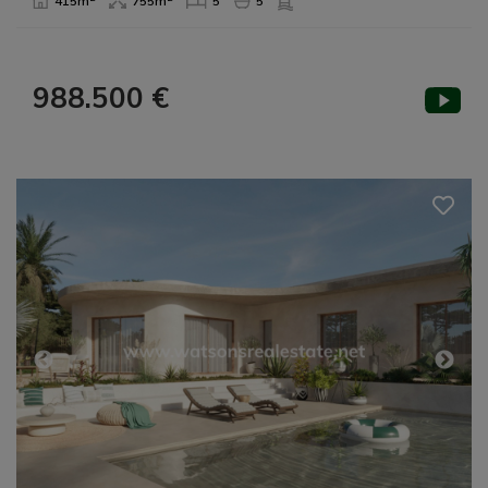
415m
755m
5
5
988.500 €