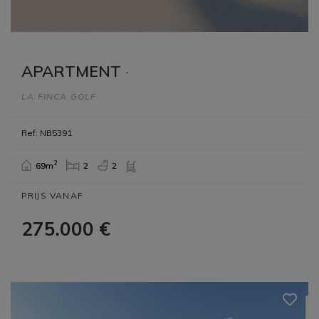
APARTMENT
·
LA FINCA GOLF
Ref: NB5391
2
69m
2
2
PRIJS VANAF
275.000 €