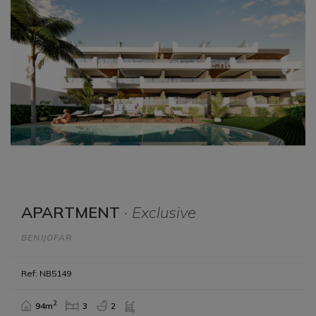
APARTMENT
· Exclusive
BENIJOFAR
Ref: NB5149
2
94m
3
2