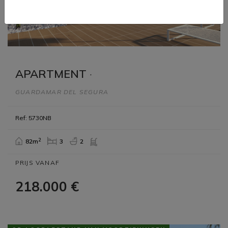
APARTMENT
·
GUARDAMAR DEL SEGURA
Ref: 5730NB
2
82m
3
2
PRIJS VANAF
218.000 €