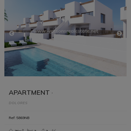
APARTMENT
·
DOLORES
Ref: 5869NB
2