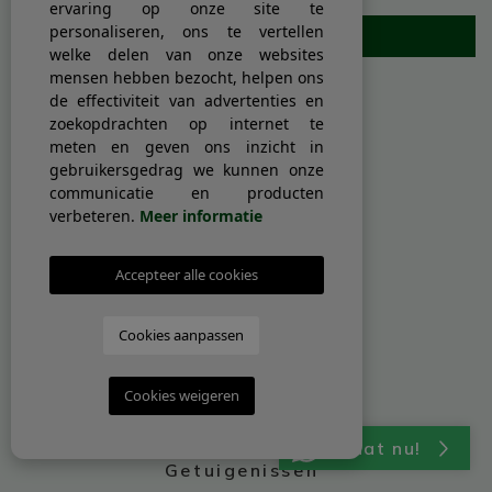
ervaring op onze site te
personaliseren, ons te vertellen
Abboneren
welke delen van onze websites
mensen hebben bezocht, helpen ons
de effectiviteit van advertenties en
MENU
zoekopdrachten op internet te
meten en geven ons inzicht in
gebruikersgedrag we kunnen onze
Begin
communicatie en producten
Eigenschappen
verbeteren.
Meer informatie
Kopen/verkopen
Accepteer alle cookies
Diensten
Over ons
Cookies aanpassen
Over La Marina
Blog
Cookies weigeren
Contact
Chat nu!
Getuigenissen