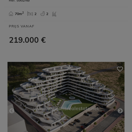
Ref: 5952NB
2
70m
2
2
PRIJS VANAF
219.000 €