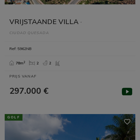
VRIJSTAANDE VILLA
·
CIUDAD QUESADA
Ref: 5962NB
2
78m
2
2
PRIJS VANAF
297.000 €
GOLF