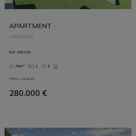
APARTMENT
·
TORREVIEJA
Ref: 5861NB
2
74m
2
2
PRIJS VANAF
280.000 €