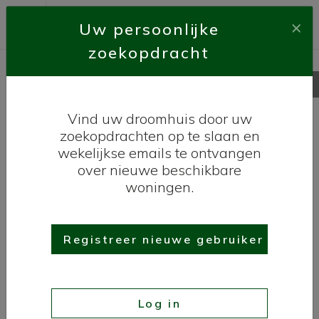
×
Uw persoonlijke
zoekopdracht
Nieuwbouwwoningen te
koop Costa Blanca met
Vind uw droomhuis door uw
zwembad
zoekopdrachten op te slaan en
wekelijkse emails te ontvangen
over nieuwe beschikbare
woningen.
Registreer nieuwe gebruiker
Log in