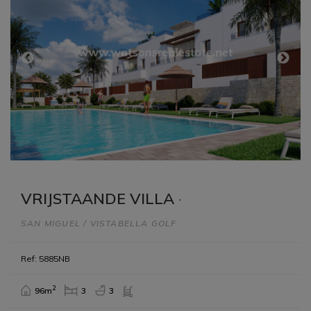
VRIJSTAANDE VILLA
·
SAN MIGUEL / VISTABELLA GOLF
Ref: 5885NB
2
96m
3
3