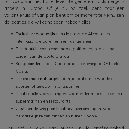
om volop van het buitenleven te genieten, zoals nergens
anders in Europa. Of je nu op zoek bent naar een
vakantiehuis of van plan bent om permanent te verhuizen,
de locaties die wij aanbieden hebben alles:
Exclusieve woonwijken in de provincie Alicante
, met
internationale buren en een rustige sfeer.
Residentiële complexen naast golfbanen
, zoals in het
zuiden van de Costa Blanca.
Kustgebieden
, zoals Guardamar, Torrevieja of Orihuela
Costa.
Beschermde natuurgebieden
, ideaal om te wandelen,
sporten of gewoon te ontspannen.
Dicht bij alle voorzieningen
, waaronder medische centra,
supermarkten en restaurants.
Uitstekende weg- en luchthavenverbindingen
, voor
gemakkelijk reizen binnen en buiten Spanje.
Hier leef je elke dag buiten: in je privézwembad,