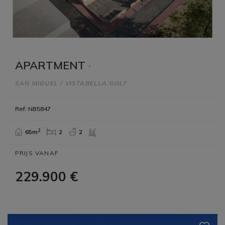
APARTMENT
·
SAN MIGUEL / VISTABELLA GOLF
Ref: NB5847
2
65m
2
2
PRIJS VANAF
229.900 €