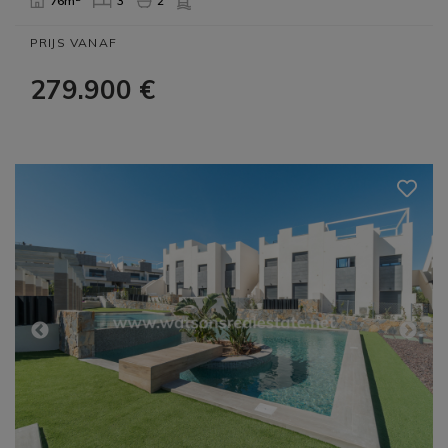
76m
3
2
PRIJS VANAF
279.900 €