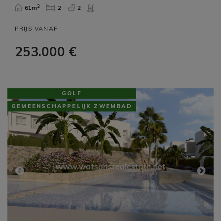
2
61m
2
2
PRIJS VANAF
253.000 €
GOLF
GEMEENSCHAPPELIJK ZWEMBAD