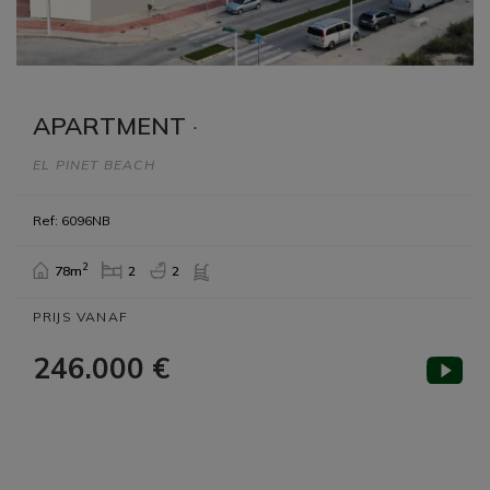
APARTMENT
·
EL PINET BEACH
Ref: 6096NB
2
78m
2
2
PRIJS VANAF
246.000 €