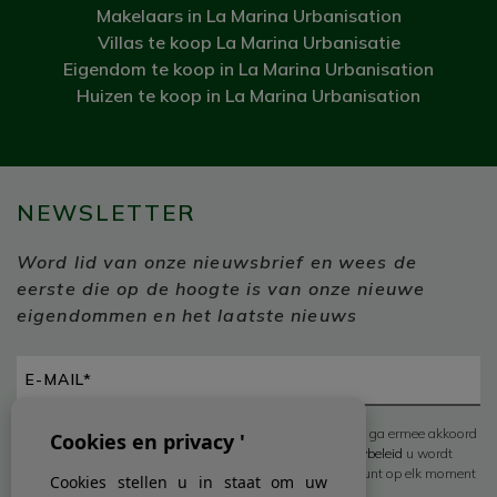
Makelaars in La Marina Urbanisation
Villas te koop La Marina Urbanisatie
Eigendom te koop in La Marina Urbanisation
Huizen te koop in La Marina Urbanisation
NEWSLETTER
Word lid van onze nieuwsbrief en wees de
eerste die op de hoogte is van onze nieuwe
eigendommen en het laatste nieuws
Vink het vakje aan om contact met ons op te nemen en ga ermee akkoord
Cookies en privacy '
dat uw informatie wordt gebruikt volgens ons
Privacybeleid
u wordt
automatisch toegevoegd aan onze mailinglijst, maar u kunt op elk moment
Cookies stellen u in staat om uw
afmelden *